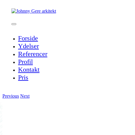
Skip
to
content
Toggle
Navigation
Forside
Ydelser
Referencer
Profil
Kontakt
Pris
Previous
Next