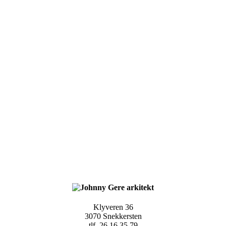
Klyveren 36
3070 Snekkersten
tlf. 26 16 35 79