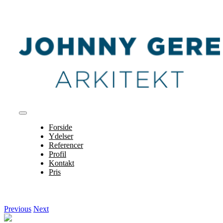
Skip
to
content
Toggle
Navigation
Forside
Ydelser
Referencer
Profil
Kontakt
Pris
Previous
Next