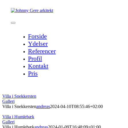
Skip
to
content
Toggle
Navigation
Forside
Ydelser
Referencer
Profil
Kontakt
Pris
Villa i Snekkersten
Galleri
Villa i Snekkersten
andreas
2024-04-10T08:55:46+02:00
Villa i Humlebæk
Galleri
Villa i Humlebæk
andreas
2024-01-09T16:48:09+01:00