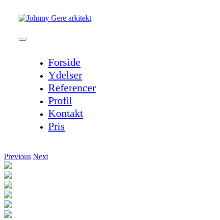
Skip
to
content
Toggle
Navigation
Forside
Ydelser
Referencer
Profil
Kontakt
Pris
Previous
Next