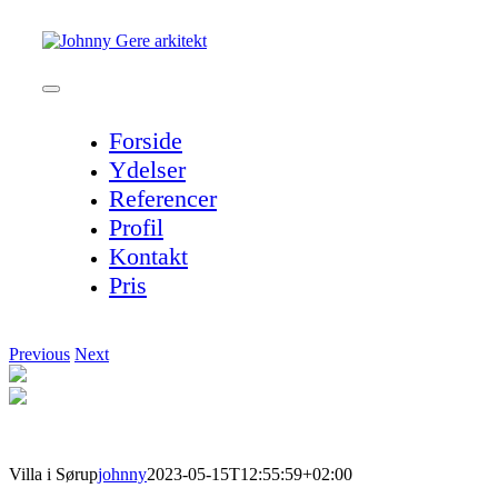
Skip
to
content
Toggle
Navigation
Forside
Ydelser
Referencer
Profil
Kontakt
Pris
Previous
Next
Villa i Sørup
johnny
2023-05-15T12:55:59+02:00