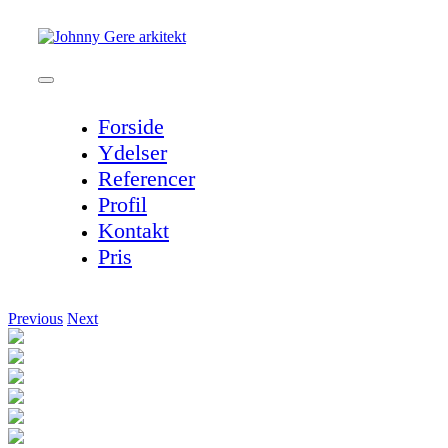
Skip
to
content
Toggle
Navigation
Forside
Ydelser
Referencer
Profil
Kontakt
Pris
Previous
Next