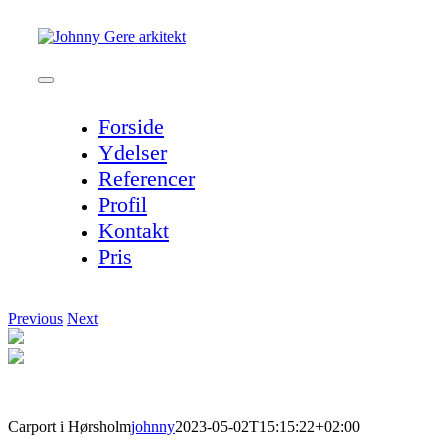
Skip
to
content
Toggle
Navigation
Forside
Ydelser
Referencer
Profil
Kontakt
Pris
Previous
Next
Carport i Hørsholm
johnny
2023-05-02T15:15:22+02:00