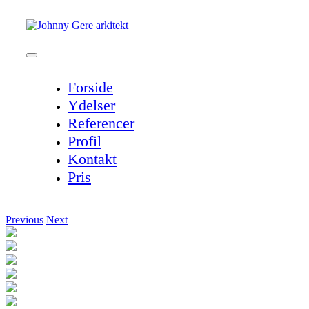
Skip
to
content
Toggle
Navigation
Forside
Ydelser
Referencer
Profil
Kontakt
Pris
Previous
Next