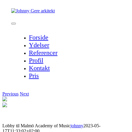
Skip
to
content
Toggle
Navigation
Forside
Ydelser
Referencer
Profil
Kontakt
Pris
Previous
Next
Lobby til Malmö Academy of Music
johnny
2023-05-
17T11:33:02+02:00